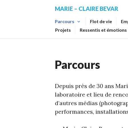
Skip
MARIE – CLAIRE BEVAR
to
content
Parcours
Flot de vie
Em
Projets
Ressentis et émotions
Parcours
Depuis près de 30 ans Mari
laboratoire et lieu de renco
d’autres médias (photograph
performances, installation